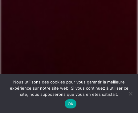
Nous utilisons des cookies pour vous garantir la meilleure
expérience sur notre site web. Si vous continuez à utiliser ce
site, nous supposerons que vous en êtes satisfait.
OUFTI COMEDY CLUB
OK
Le Oufti Comedy Club vous propose de découvrir un panel
d’artistes de Liège et d’ailleurs. Préparez-vous à passer une
soirée hilarante dans un cadre pour le moins surprenant.